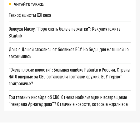
ЧИТАЙТЕ ТАКЖЕ:
Технофашисты XXI века
Оплеуха Маску. "Пора снять белые перчатки": Как уничтожить
Starlink
Даня с Дашей спаслись от боевиков ВСУ. Но беды для малышей не
закончились
"Очень плохие новости": Большая ошибка Palantir в России. Страны
НАТО впервые за СВО остановили поставки оружия. ВСУ теряют
приграничье?
Три главных инсайда об СВО. Отмена мобилизации и возвращение
"генерала Армагеддона"? Отличные новости, которые ждали все