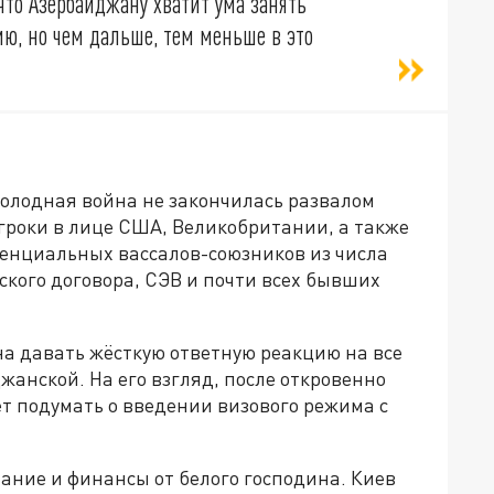
 что Азербайджану хватит ума занять
ю, но чем дальше, тем меньше в это
холодная война не закончилась развалом
гроки в лице США, Великобритании, а также
тенциальных вассалов-союзников из числа
кого договора, СЭВ и почти всех бывших
на давать жёсткую ответную реакцию на все
анской. На его взгляд, после откровенно
т подумать о введении визового режима с
ание и финансы от белого господина. Киев