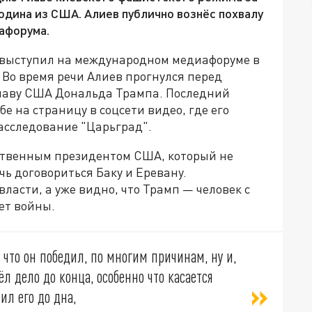
одина из США. Алиев публично вознёс похвалу
афорума.
выступил на международном медиафоруме в
 Во время речи Алиев прогнулся перед
главу США Дональда Трампа. Последний
бе на страницу в соцсети видео, где его
асследование "Царьград".
ственным президентом США, который не
чь договориться Баку и Еревану.
ласти, а уже видно, что Трамп — человек с
ет войны.
 что он победил, по многим причинам, ну и,
ёл дело до конца, особенно что касается
ил его до дна,