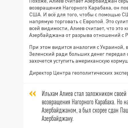
Похоже, Алиев считает Азербайджан сер
возвращения Нагорного Карабаха, он пов
США. И всё для того, чтобы с помощью С
напрямую торговать с Европой. Это сулит
всей видимости, Алиев считает, что это
Азербайджана от разрыва отношений с Р
При этом видится аналогия с Украиной, 
Зеленский ради больших денег передал с
захочется уступить американскую корму
Директор Центра геополитических экспе
Ильхам Алиев стал заложником своей п
возвращения Нагорного Карабаха. Но н
Азербайджаном, а был скорее сдан Па
Азербайджану.