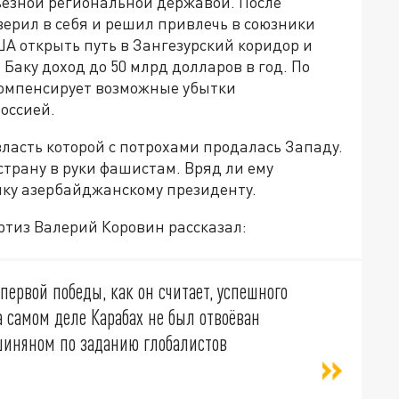
ьёзной региональной державой. После
ерил в себя и решил привлечь в союзники
ША открыть путь в Зангезурский коридор и
 Баку доход до 50 млрд долларов в год. По
 компенсирует возможные убытки
оссией.
власть которой с потрохами продалась Западу.
трану в руки фашистам. Вряд ли ему
шку азербайджанскому президенту.
ртиз Валерий Коровин рассказал:
ервой победы, как он считает, успешного
а самом деле Карабах не был отвоёван
шиняном по заданию глобалистов