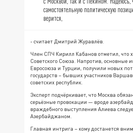
с Москвой, так и с Пекином. Надеюсь,
самостоятельную политическую позици
верится,
- считает Дмитрий Журавлёв.
Член СПЧ Кирилл Кабанов отметил, что 
Советского Союза. Напротив, основные и
Евросоюза и Турции, получили новых по
государств – бывших участников Варшавс
советских республик.
Эксперт подчёркивает, что Москва обяза
серьёзные провокации — вроде азербайдж
враждебного выступления Алиева следуе
Азербайджаном.
Главная интрига – кому достанется вним