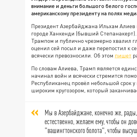
внимание и деньги большого белого госп
американскому президенту на полях меди
Президент Азербайджана Ильхам Алиев 
городе Ханкенди (бывший Степанакерт).
Трампом и публично чрезмерно хвалил 
оценил сей посыл и даже перепостил к се
всячески превозносили. Об этом
пишет
р
По словам Алиева, Трамп является един
начинал войн и всячески стремится помо
Республиканец провёл небольшой срок у в
широким кругозором, который заканчива
Мы в Азербайджане, конечно же, рады,
естественно, желаем ему, чтобы он дов
"вашингтонского болота", чтобы высуш