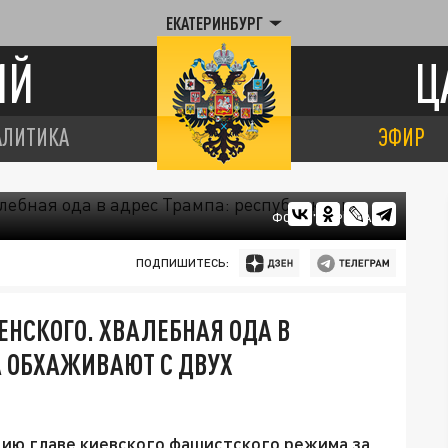
ЕКАТЕРИНБУРГ
ИЙ
Ц
АЛИТИКА
ЭФИР
ФОТО: "ЦАРЬГРАД"
ПОДПИШИТЕСЬ:
ЕНСКОГО. ХВАЛЕБНАЯ ОДА В
А ОБХАЖИВАЮТ С ДВУХ
ию главе киевского фашистского режима за