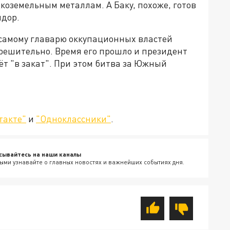
дкоземельным металлам. А Баку, похоже, готов
идор.
 самому главарю оккупационных властей
и решительно. Время его прошло и президент
ёт "в закат". При этом битва за Южный
такте"
и
"Одноклассники"
.
сывайтесь на наши каналы
ыми узнавайте о главных новостях и важнейших событиях дня.